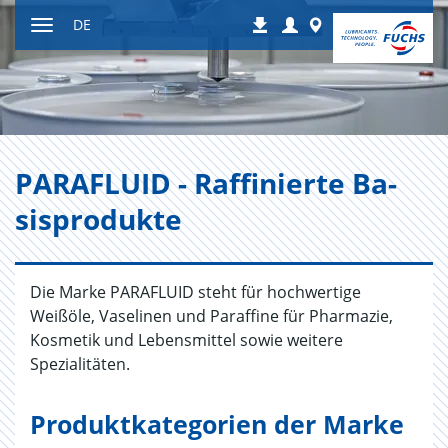
Zum
Login
Worldwide
DE
Downloads
Inhalt
Navigation
ein-
bzw.
ausblenden
PA­RA­F­LU­ID - Raf­fi­nier­te Ba­
sis­pro­duk­te
Die Marke PARAFLUID steht für hochwertige
Weißöle, Vaselinen und Paraffine für Pharmazie,
Kosmetik und Lebensmittel sowie weitere
Spezialitäten.
Produktkategorien der Marke