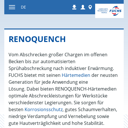
Zum
Login
Worldwide
DE
Downloads
Inhalt
Navigation
ein-
bzw.
ausblenden
RE­NO­QUENCH
Vom Abschrecken großer Chargen im offenen
Becken bis zur automatisierten
Sprühabschreckung nach induktiver Erwärmung.
FUCHS bietet mit seinen
Härtemedien
der neusten
Generation für jede Anwendung eine
Lösung. Dabei bieten RENOQUENCH-Härtemedien
optimale Abschreckleistungen für Werkstücke
verschiedenster Legierungen. Sie sorgen für
besten
Korrosionsschutz
, gutes Schaumverhalten,
niedrige Verdampfung und Vernebelung sowie
gute Hautverträglichkeit und hohe Stabilität.