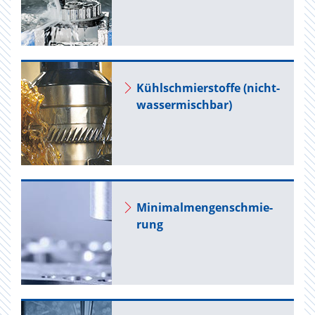
Kühl­schmier­stof­fe (nicht-
was­ser­misch­bar)
Mi­ni­mal­men­gen­schmie­
rung