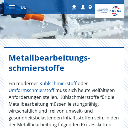
Zum
Login
Worldwide
DE
Downloads
Inhalt
Navigation
ein-
bzw.
ausblenden
Me­tall­be­ar­bei­tungs­
schmier­stof­fe
Ein moderner
Kühlschmierstoff
oder
Umformschmierstoff
muss sich heute vielfältigen
Anforderungen stellen. Kühlschmierstoffe für die
Metallbearbeitung müssen leistungsfähig,
wirtschaftlich und frei von umwelt- und
gesundheitsbelastenden Inhaltsstoffen sein. In den
der Metallbearbeitung folgenden Prozessketten