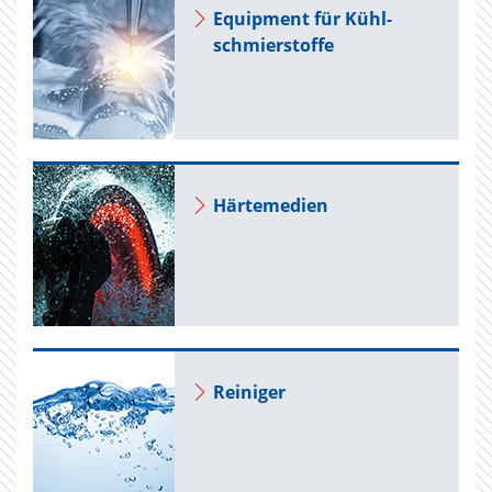
Equip­ment für Kühl­
schmier­stof­fe
Här­te­me­di­en
Rei­ni­ger