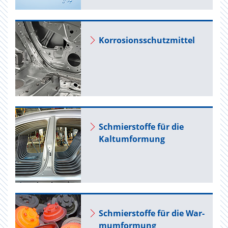
Kor­ro­si­ons­schutz­mit­tel
Schmier­stof­fe für die
Kalt­um­for­mung
Schmier­stof­fe für die War­
m­um­for­mung