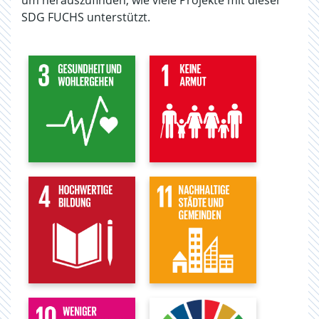
um herauszufinden, wie viele Projekte mit dieser
SDG FUCHS unterstützt.
84
46
Projekte
Projekte
(30,11% der
(16,49% der
Gesamtanzahl)
Gesamtanzahl)
36
34
Projekte
Projekte
(12,9% der
(12,19% der
Gesamtanzahl)
Gesamtanzahl)