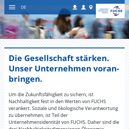
Zum
Login
Worldwide
DE
Downloads
Inhalt
Navigation
ein-
bzw.
ausblenden
Die Ge­sell­schaft stär­ken.
Unser Un­ter­neh­men vor­an­
brin­gen.
Um die Zukunftsfähigkeit zu sichern, ist
Nachhaltigkeit fest in den Werten von FUCHS
verankert. Soziale und ökologische Verantwortung
zu übernehmen, ist Teil der
Unternehmensidentität von FUCHS. Daher sind die