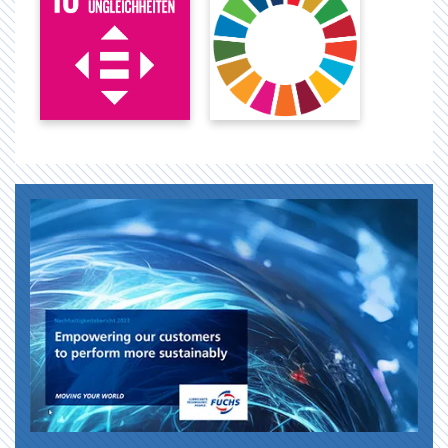
26
175
Projekte
Projekte
(9,32% der
(gesamt)
Gesamtanzahl)