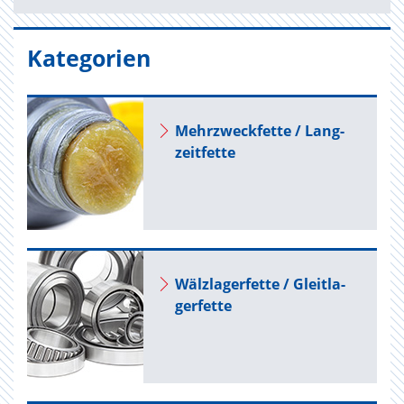
Kategorien
Mehr­zweck­fet­te / Lang­
zeit­fet­te
Wälz­la­ger­fet­te / Gleit­la­
ger­fet­te