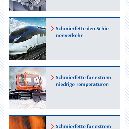
Schmier­fet­te den Schie­
nen­ver­kehr
Schmier­fet­te für ex­trem
nied­ri­ge Tem­pe­ra­tu­ren
Schmier­fet­te für ex­trem