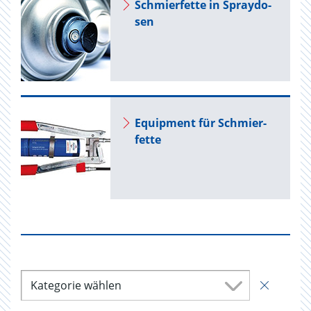
Schmier­fet­te in Spray­do­
sen
Equip­ment für Schmier­
fet­te
Kategorie wählen