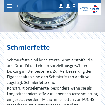
Zum
Login
Worldwide
DE
Downloads
Inhalt
Navigation
ein-
bzw.
ausblenden
Schmier­fet­te
Schmierfette sind konsistente Schmierstoffe, die
aus Grundöl und einem speziell ausgewählten
Dickungsmittel bestehen. Zur Verbesserung der
Eigenschaften sind den Schmierfetten Additive
zugefügt. Schmierfette sind
Konstruktionselemente, besonders wenn sie als
Langzeitschmierstoffe zur Lebensdauerschmierung
eingesetzt werden. Mit Schmierfetten von FUCHS