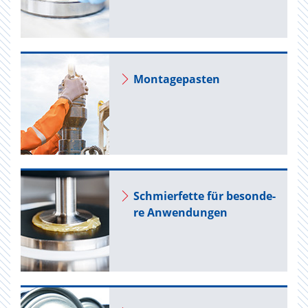
Mon­ta­ge­pas­ten
Schmier­fet­te für be­son­de­
re An­wen­dun­gen