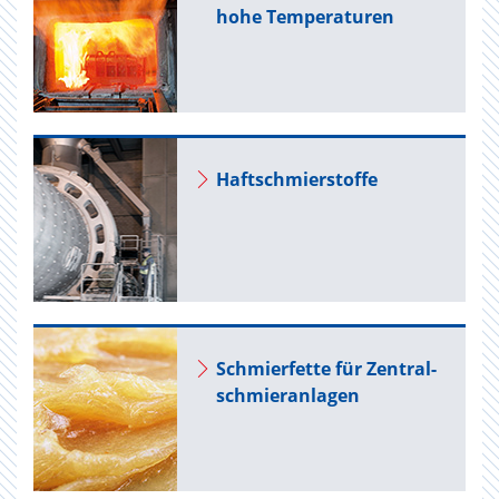
hohe Tem­pe­ra­tu­ren
Haft­schmier­stof­fe
Schmier­fet­te für Zen­tral­
schmier­an­la­gen