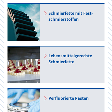
Schmier­fet­te mit Fest­
schmier­stof­fen
Le­bens­mit­tel­ge­rech­te
Schmier­fet­te
Per­fluo­rier­te Pas­ten