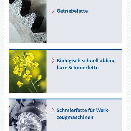
Ge­trie­be­fet­te
Bio­lo­gisch schnell ab­bau­
ba­re Schmier­fet­te
Schmier­fet­te für Werk­
zeug­ma­schi­nen