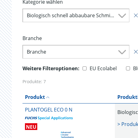
Kategorie wählen
Biologisch schnell abbaubare Schmierfette (7)
Branche
Branche
Weitere Filteroptionen:
EU Ecolabel
B
Produkte:
7
Produkt
Produkt
PLANTOGEL ECO 0 N
Biologis
> Produk
NEU