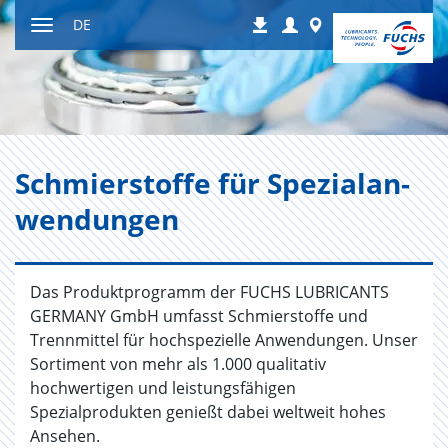
Zum
Login
Worldwide
DE
Downloads
Inhalt
Navigation
ein-
bzw.
ausblenden
Schmier­stof­fe für Spe­zi­al­an­
wen­dun­gen
Das Produktprogramm der FUCHS LUBRICANTS
GERMANY GmbH umfasst Schmierstoffe und
Trennmittel für hochspezielle Anwendungen. Unser
Sortiment von mehr als 1.000 qualitativ
hochwertigen und leistungsfähigen
Spezialprodukten genießt dabei weltweit hohes
Ansehen.