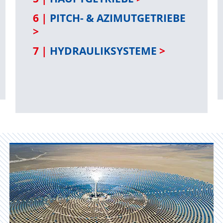
6 |
PITCH- & AZIMUTGETRIEBE
>
7 |
HYDRAULIKSYSTEME
>