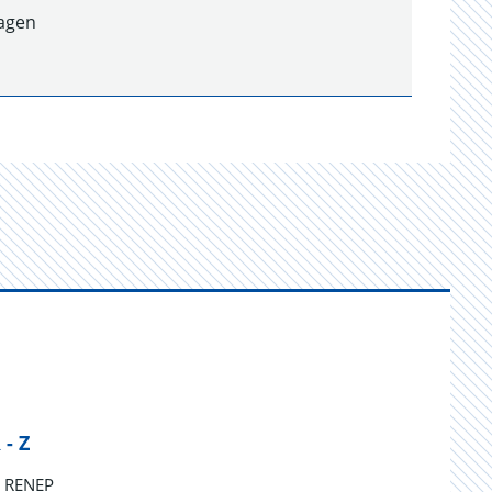
lagen
 - Z
RENEP