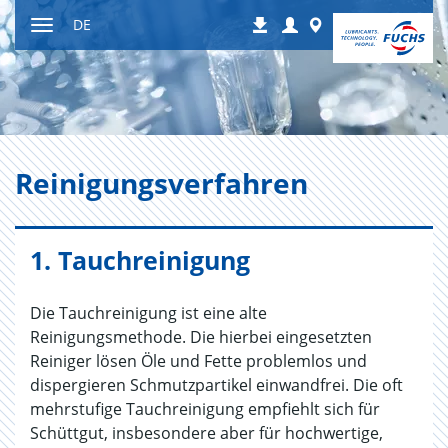
Zum
Login
Worldwide
DE
Downloads
Inhalt
Navigation
ein-
bzw.
ausblenden
Rei­ni­gungs­ver­fah­ren
1. Tauchreinigung
Die Tauchreinigung ist eine alte
Reinigungsmethode. Die hierbei eingesetzten
Reiniger lösen Öle und Fette problemlos und
dispergieren Schmutzpartikel einwandfrei. Die oft
mehrstufige Tauchreinigung empfiehlt sich für
Schüttgut, insbesondere aber für hochwertige,