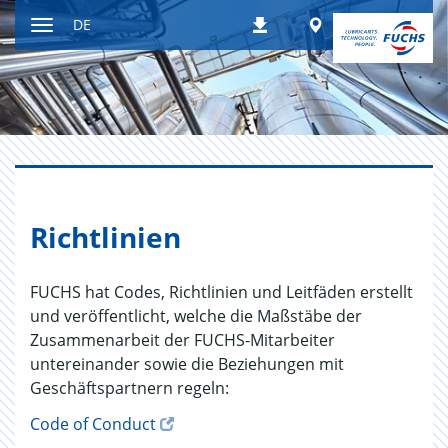
Zum
Worldwide
DE
Downloads
Inhalt
Navigation
ein-
bzw.
ausblenden
Richt­li­ni­en
FUCHS hat Codes, Richtlinien und Leitfäden erstellt
und veröffentlicht, welche die Maßstäbe der
Zusammenarbeit der FUCHS-Mitarbeiter
untereinander sowie die Beziehungen mit
Geschäftspartnern regeln:
Code of Conduct