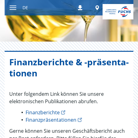
Zum
Worldwide
DE
Downloads
Inhalt
Navigation
ein-
bzw.
ausblenden
Fi­nanz­be­rich­te & -prä­sen­ta­
tio­nen
Unter folgendem Link können Sie unsere
elektronischen Publikationen abrufen.
Finanzberichte
Finanzpräsentationen
Gerne können Sie unseren Geschäftsbericht auch