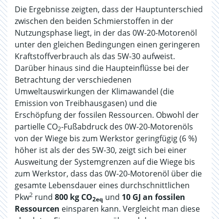
Die Ergebnisse zeigten, dass der Hauptunterschied
zwischen den beiden Schmierstoffen in der
Nutzungsphase liegt, in der das 0W-20-Motorenöl
unter den gleichen Bedingungen einen geringeren
Kraftstoffverbrauch als das 5W-30 aufweist.
Darüber hinaus sind die Haupteinflüsse bei der
Betrachtung der verschiedenen
Umweltauswirkungen der Klimawandel (die
Emission von Treibhausgasen) und die
Erschöpfung der fossilen Ressourcen. Obwohl der
partielle CO
-Fußabdruck des 0W-20-Motorenöls
2
von der Wiege bis zum Werkstor geringfügig (6 %)
höher ist als der des 5W-30, zeigt sich bei einer
Ausweitung der Systemgrenzen auf die Wiege bis
zum Werkstor, dass das 0W-20-Motorenöl über die
gesamte Lebensdauer eines durchschnittlichen
2
Pkw
rund
800 kg CO
und
10 GJ an fossilen
2eq
Ressourcen
einsparen kann. Vergleicht man diese