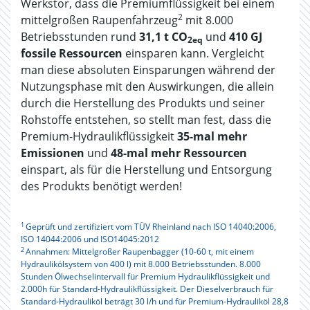
Werkstor, dass die Premiumflüssigkeit bei einem
2
mittelgroßen Raupenfahrzeug
mit 8.000
Betriebsstunden rund
31,1 t CO
und
410 GJ
2eq
fossile Ressourcen
einsparen kann. Vergleicht
man diese absoluten Einsparungen während der
Nutzungsphase mit den Auswirkungen, die allein
durch die Herstellung des Produkts und seiner
Rohstoffe entstehen, so stellt man fest, dass die
Premium-Hydraulikflüssigkeit
35-mal mehr
Emissionen
und
48-mal mehr Ressourcen
einspart, als für die Herstellung und Entsorgung
des Produkts benötigt werden!
1
Geprüft und zertifiziert vom TÜV Rheinland nach ISO 14040:2006,
ISO 14044:2006 und ISO14045:2012
2
Annahmen: Mittelgroßer Raupenbagger (10-60 t, mit einem
Hydraulikölsystem von 400 l) mit 8.000 Betriebsstunden. 8.000
Stunden Ölwechselintervall für Premium Hydraulikflüssigkeit und
2.000h für Standard-Hydraulikflüssigkeit. Der Dieselverbrauch für
Standard-Hydrauliköl beträgt 30 l/h und für Premium-Hydrauliköl 28,8