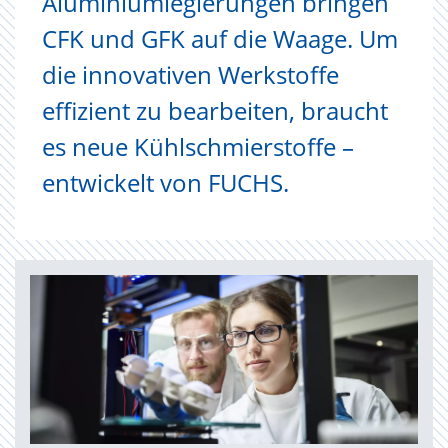
Aluminiumlegierungen bringen
CFK und GFK auf die Waage. Um
die innovativen Werkstoffe
effizient zu bearbeiten, braucht
es neue Kühlschmierstoffe –
entwickelt von FUCHS.