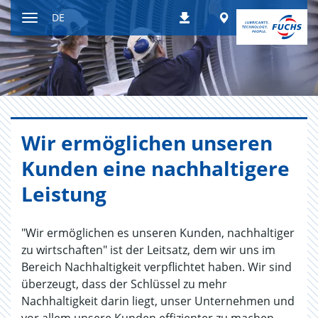
Zum
Worldwide
DE
Downloads
Inhalt
Navigation
ein-
bzw.
ausblenden
Wir er­mög­li­chen un­se­ren
Kun­den eine nach­hal­ti­ge­re
Leis­tung
"Wir ermöglichen es unseren Kunden, nachhaltiger
zu wirtschaften" ist der Leitsatz, dem wir uns im
Bereich Nachhaltigkeit verpflichtet haben. Wir sind
überzeugt, dass der Schlüssel zu mehr
Nachhaltigkeit darin liegt, unser Unternehmen und