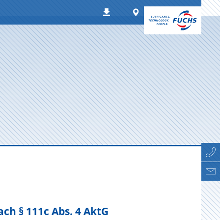
Worldwide
Downloads
ch § 111c Abs. 4 AktG