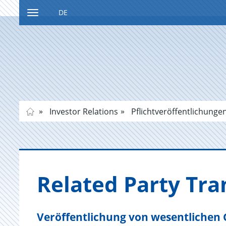
DE
Zum
Navigation
Inhalt
ein-
bzw.
ausblenden
Investor Relations
Pflichtveröffentlichunge
Re­la­ted Party Tra
Veröffentlichung von wesentlichen 