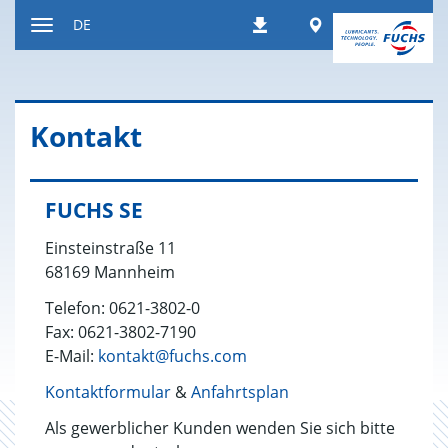
Zum
Worldwide
DE
Downloads
Inhalt
Navigation
ein-
bzw.
ausblenden
Kon­takt
FUCHS SE
Einsteinstraße 11
68169 Mannheim
Telefon: 0621-3802-0
Fax: 0621-3802-7190
E-Mail:
kontakt@fuchs.com
Kontaktformular
&
Anfahrtsplan
Als gewerblicher Kunden wenden Sie sich bitte