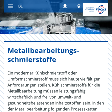
Zum
Worldwide
DE
Downloads
Inhalt
Navigation
ein-
bzw.
ausblenden
Me­tall­be­ar­bei­tungs­
schmier­stof­fe
Ein moderner Kühlschmierstoff oder
Umformschmierstoff muss sich heute vielfältigen
Anforderungen stellen. Kühlschmierstoffe für die
Metallbearbeitung müssen leistungsfähig,
wirtschaftlich und frei von umwelt- und
gesundheitsbelastenden Inhaltsstoffen sein. In den
der Metallbearbeitung folgenden Prozessketten