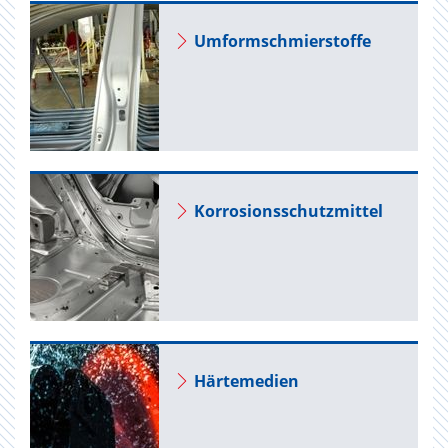
Um­form­schmier­stof­fe
Kor­ro­si­ons­schutz­mit­tel
Här­te­me­di­en