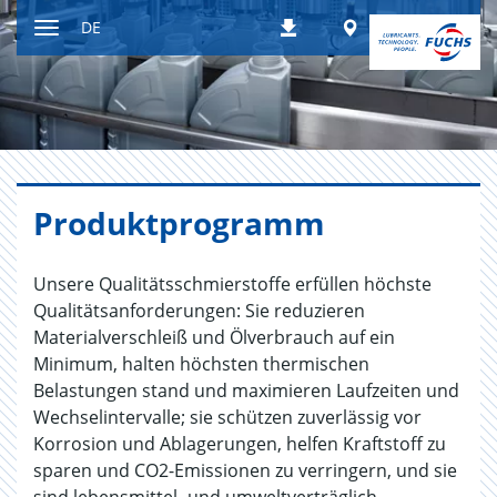
Zum
Worldwide
DE
Downloads
Inhalt
Navigation
ein-
bzw.
ausblenden
Pro­dukt­pro­gramm
Unsere Qualitätsschmierstoffe erfüllen höchste
Qualitätsanforderungen: Sie reduzieren
Materialverschleiß und Ölverbrauch auf ein
Minimum, halten höchsten thermischen
Belastungen stand und maximieren Laufzeiten und
Wechselintervalle; sie schützen zuverlässig vor
Korrosion und Ablagerungen, helfen Kraftstoff zu
sparen und CO2-Emissionen zu verringern, und sie