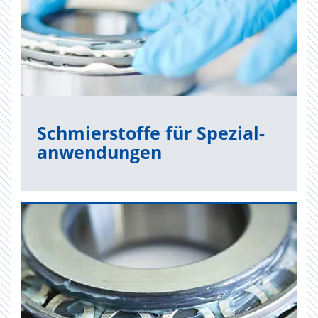
Schmier­stof­fe für Spe­zi­al­
an­wen­dun­gen