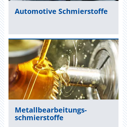
Au­to­mo­ti­ve Schmier­stof­fe
Me­tall­be­ar­bei­tungs­
schmier­stof­fe