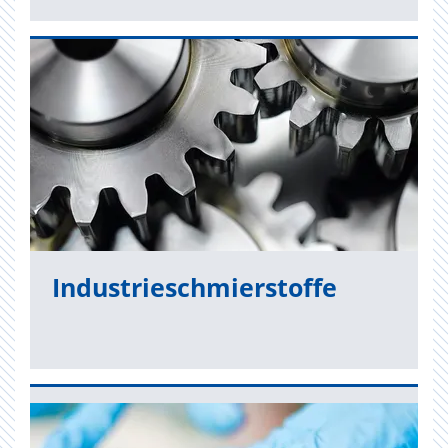
In­dus­trie­schmier­stof­fe