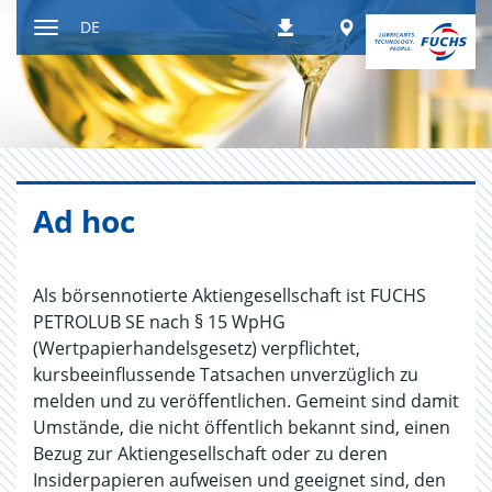
Zum
Worldwide
DE
Downloads
Inhalt
Navigation
ein-
bzw.
ausblenden
Ad hoc
Als börsennotierte Aktiengesellschaft ist FUCHS
PETROLUB SE nach § 15 WpHG
(Wertpapierhandelsgesetz) verpflichtet,
kursbeeinflussende Tatsachen unverzüglich zu
melden und zu veröffentlichen. Gemeint sind damit
Umstände, die nicht öffentlich bekannt sind, einen
Bezug zur Aktiengesellschaft oder zu deren
Insiderpapieren aufweisen und geeignet sind, den