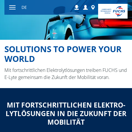
Zum
Login
Worldwide
DE
Downloads
Inhalt
Navigation
ein-
bzw.
ausblenden
SOLUTIONS TO POWER YOUR
WORLD
Mit fortschrittlichen Elektrolytlösungen treiben FUCHS und
E-Lyte gemeinsam die Zukunft der Mobilität voran.
MIT FORT­SCHRITT­LI­CHEN ELEK­TRO­
LYT­LÖ­SUN­GEN IN DIE ZU­KUNFT DER
MO­BI­LI­TÄT