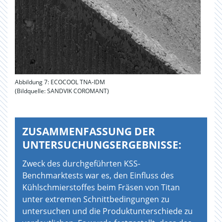
Abbildung 7: ECOCOOL TNA-IDM
(Bildquelle: SANDVIK COROMANT)
ZUSAMMENFASSUNG DER
UNTERSUCHUNGSERGEBNISSE:
Zweck des durchgeführten KSS-
Benchmarktests war es, den Einfluss des
Kühlschmierstoffes beim Fräsen von Titan
unter extremen Schnittbedingungen zu
untersuchen und die Produktunterschiede zu