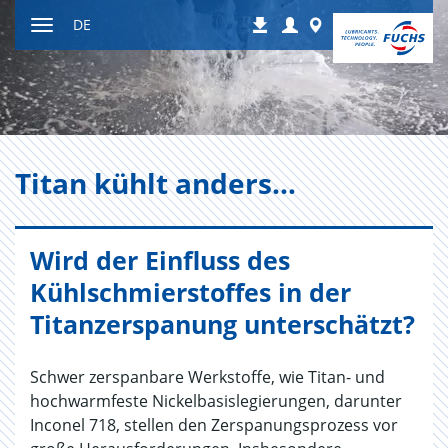
Zum
Login
Worldwide
DE
Downloads
Inhalt
Navigation
ein-
bzw.
ausblenden
Titan kühlt an­ders…
Wird der Einfluss des
Kühlschmierstoffes in der
Titanzerspanung unterschätzt?
Schwer zerspanbare Werkstoffe, wie Titan- und
hochwarmfeste Nickelbasislegierungen, darunter
Inconel 718, stellen den Zerspanungsprozess vor