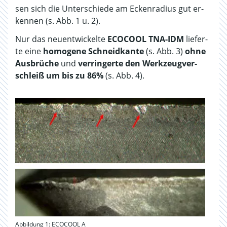
sen sich die Un­ter­schie­de am Ecken­ra­di­us gut er­
ken­nen (s. Abb. 1 u. 2).
Nur das neu­ent­wi­ckel­te
ECO­COOL TNA-IDM
lie­fer­
te eine
ho­mo­ge­ne Schneid­kan­te
(s. Abb. 3)
ohne
Aus­brü­che
und
ver­rin­ger­te den Werk­zeug­ver­
schleiß um bis zu 86%
(s. Abb. 4).
Abbildung 1: ECOCOOL A