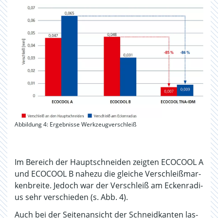
Abbildung 4: Ergebnisse Werkzeugverschleiß
Im Be­reich der Haupt­schnei­den zeig­ten ECO­COOL A
und ECO­COOL B na­he­zu die glei­che Ver­schlei­ß­mar­
ken­brei­te. Je­doch war der Ver­schleiß am Ecken­ra­di­
us sehr ver­schie­den (s. Abb. 4).
Auch bei der Sei­ten­an­sicht der Schneid­kan­ten las­