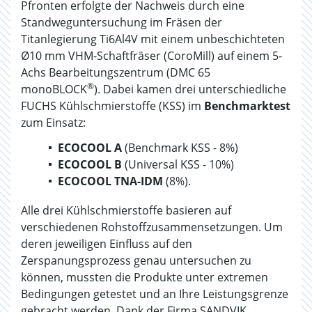
Pfronten erfolgte der Nachweis durch eine
Standweguntersuchung im Fräsen der
Titanlegierung Ti6Al4V mit einem unbeschichteten
Ø10 mm VHM­-Schaftfräser (CoroMill) auf einem 5­-
Achs Bearbeitungszentrum (DMC 65
®
monoBLOCK
). Dabei kamen drei unterschiedliche
FUCHS Kühlschmierstoffe (KSS) im
Benchmarktest
zum Einsatz:
ECOCOOL A
(Benchmark KSS - 8%)
ECOCOOL B
(Universal KSS - 10%)
ECOCOOL TNA-IDM
(8%).
Alle drei Kühlschmierstoffe basieren auf
verschiedenen Rohstoffzusammensetzungen. Um
deren jeweiligen Einfluss auf den
Zerspanungsprozess genau untersuchen zu
können, mussten die Produkte unter extremen
Bedingungen getestet und an Ihre Leistungsgrenze
gebracht werden. Dank der Firma SANDVIK