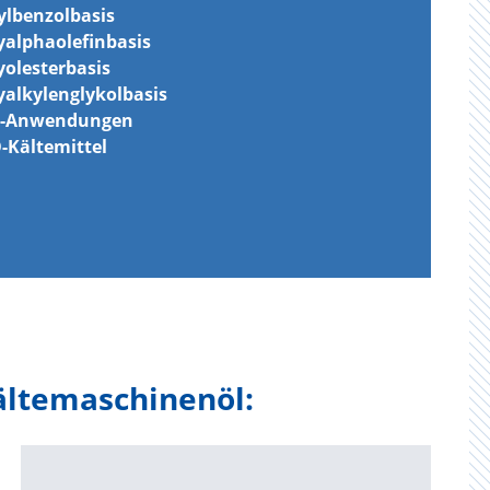
ylbenzolbasis
yalphaolefinbasis
yolesterbasis
yalkylenglykolbasis
O2-Anwendungen
-Kältemittel
ältemaschinenöl: