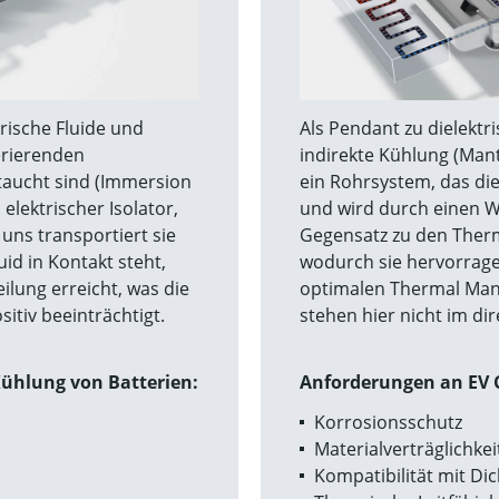
trische Fluide und
Als Pendant zu dielektr
erierenden
indirekte Kühlung (Mante
etaucht sind (Immersion
ein Rohrsystem, das di
elektrischer Isolator,
und wird durch einen W
uns transportiert sie
Gegensatz zu den Therma
uid in Kontakt steht,
wodurch sie hervorrag
lung erreicht, was die
optimalen Thermal Man
sitiv beeinträchtigt.
stehen hier nicht im di
Kühlung von Batterien:
Anforderungen an EV C
Korrosionsschutz
Materialverträglichke
Kompatibilität mit Di