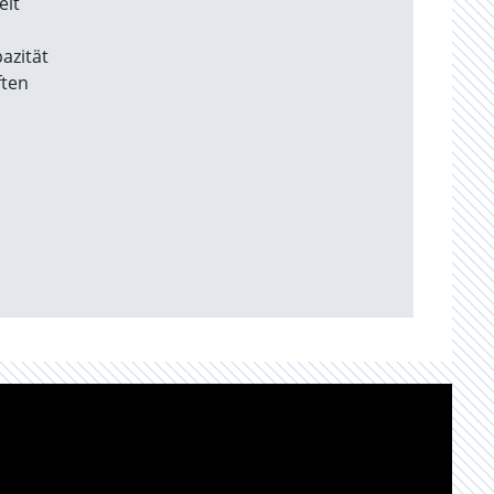
eit
azität
ften