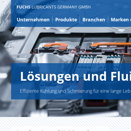
Zum
FUCHS
LUBRICANTS GERMANY GMBH
Inhalt
Unternehmen
Produkte
Branchen
Marken 
Lösungen und Flui
Effiziente Kühlung und Schmierung für eine lange Le