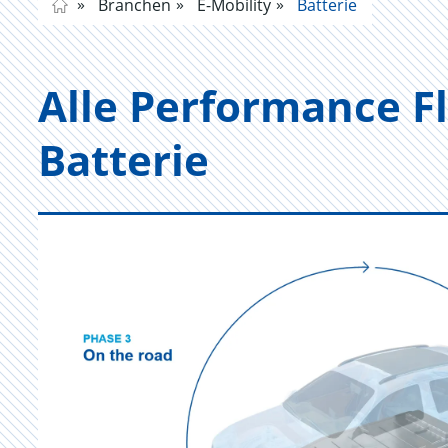
Branchen
E-Mobility
Batterie
Alle Per­for­mance F
Bat­te­rie